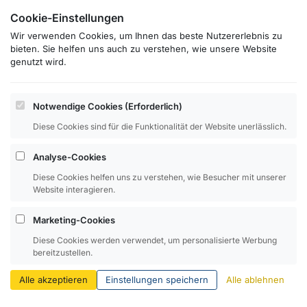
Sehr viele Verbraucher haben mindestens
Cookie-Einstellungen
einmal in ihrem Leben Probleme mit ihren
Wir verwenden Cookies, um Ihnen das beste Nutzererlebnis zu
Energieversorgern. Die Anbieter haben häufig
bieten. Sie helfen uns auch zu verstehen, wie unsere Website
undurchsichtige Verträge und komplizierte
genutzt wird.
Kündigungsbedingungen, die man als
„normaler“ Verbraucher kaum vollständig
Notwendige Cookies (Erforderlich)
versteht – und wer wühlt sich schon bei jedem
Diese Cookies sind für die Funktionalität der Website unerlässlich.
Energievertrag durch das „Kleingedruckte“?
Analyse-Cookies
Diese Cookies helfen uns zu verstehen, wie Besucher mit unserer
Website interagieren.
Marketing-Cookies
Diese Cookies werden verwendet, um personalisierte Werbung
bereitzustellen.
Alle akzeptieren
Einstellungen speichern
Alle ablehnen